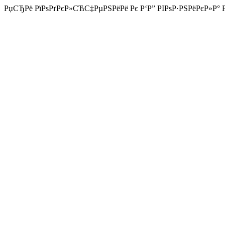
РџСЂРё РїРѕРґРєР»СЋС‡РµРЅРёРё Рє Р‘Р” РІРѕР·РЅРёРєР»Р° РѕС€Р