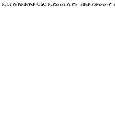
РџСЂРё РїРѕРґРєР»СЋС‡РµРЅРёРё Рє Р‘Р” РІРѕР·РЅРёРєР»Р° РѕС€Р